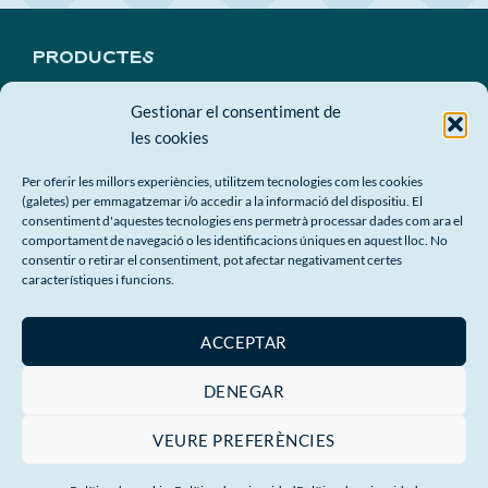
PRODUCTES
FOUNDERS
Gestionar el consentiment de
PROPÒSIT
les cookies
QUE SÓN ELS TAMBOLILLOS?
Per oferir les millors experiències, utilitzem tecnologies com les cookies
TAMBOLILLOS
(galetes) per emmagatzemar i/o accedir a la informació del dispositiu. El
consentiment d'aquestes tecnologies ens permetrà processar dades com ara el
CONTACTE
comportament de navegació o les identificacions úniques en aquest lloc. No
consentir o retirar el consentiment, pot afectar negativament certes
LOTS PER A EMPRESA
característiques i funcions.
PUJA'T A L'ONA!
ACCEPTAR
DENEGAR
VEURE PREFERÈNCIES
© 2026 A MAR ES ESPECTACULAR
Política de privacitat
|
Política
de Cookies
|
Condicions generals de venta
|
Dret de Desistiment