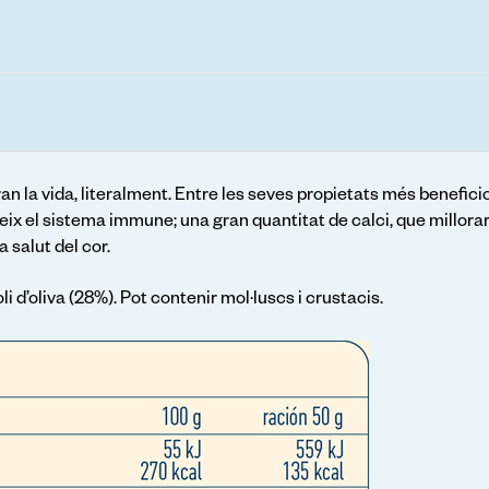
 la vida, literalment. Entre les seves propietats més beneficios
teix el sistema immune; una gran quantitat de calci, que millorar
a salut del cor.
i d’oliva (28%). Pot contenir mol·luscs i crustacis.