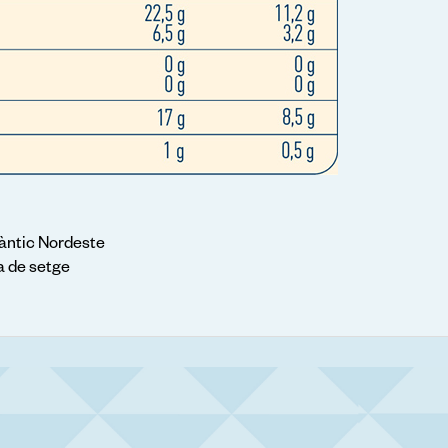
àntic Nordeste
a de setge