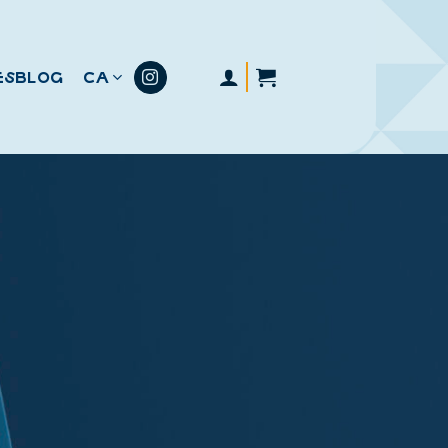
ES
BLOG
CA