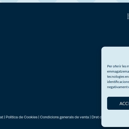
Per oferir les 
emmagatzemar i
tecnologies en
identificacions
negativament c
ACC
tat
|
Política de Cookies
|
Condicions generals de venta
|
Dret de Desistiment