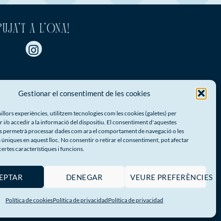
PUJA'T A L'ONA!
Gestionar el consentiment de les cookies
millors experiències, utilitzem tecnologies com les cookies (galetes) per
/o accedir a la informació del dispositiu. El consentiment d'aquestes
s permetrà processar dades com ara el comportament de navegació o les
 úniques en aquest lloc. No consentir o retirar el consentiment, pot afectar
ertes característiques i funcions.
EPTAR
DENEGAR
VEURE PREFERÈNCIES
Política de cookies
Política de privacidad
Política de privacidad