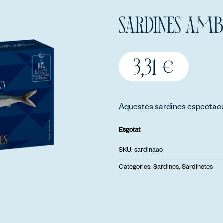
SARDINES AMB
3,31
€
Aquestes sardines espectacula
Esgotat
SKU:
sardinaao
Categories:
Sardines
,
Sardinetes