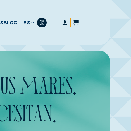
S
BLOG
ES
SUS MARES.
ESITAN.