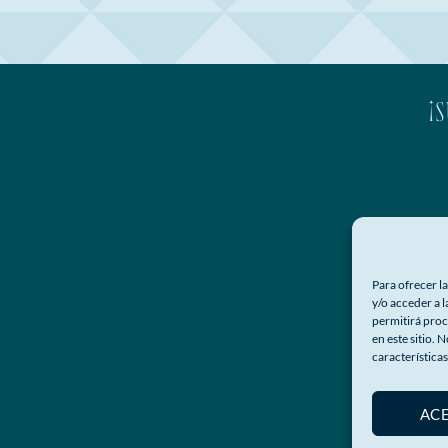
¡
Para ofrecer l
y/o acceder a 
permitirá proc
en este sitio. 
características
AC